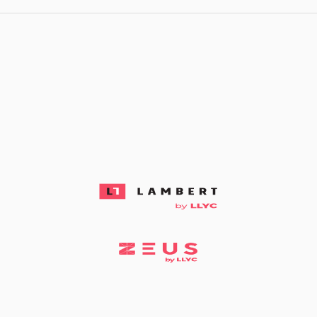
Rio de Janeiro
Buenos aires
Santiago de Chile
LLYC Buenos Aires
BESO by LLYC