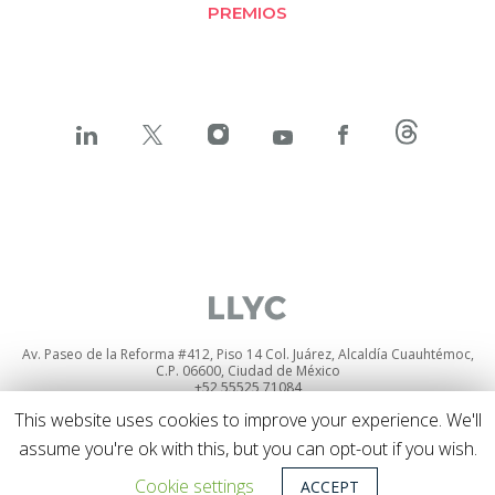
PREMIOS
Av. Paseo de la Reforma #412, Piso 14 Col. Juárez, Alcaldía Cuauhtémoc,
C.P. 06600, Ciudad de México
+52 55525 71084
Política de privacidad
y
cookies
This website uses cookies to improve your experience. We'll
Política de privacidad sobre Social media listening
assume you're ok with this, but you can opt-out if you wish.
© 2026 Todos los derechos reservados
Cookie settings
ACCEPT