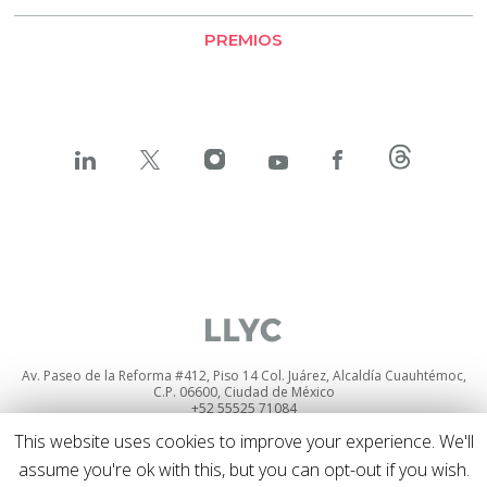
PREMIOS
Av. Paseo de la Reforma #412, Piso 14 Col. Juárez, Alcaldía Cuauhtémoc,
C.P. 06600, Ciudad de México
+52 55525 71084
Política de privacidad
y
cookies
This website uses cookies to improve your experience. We'll
Política de privacidad sobre Social media listening
assume you're ok with this, but you can opt-out if you wish.
© 2026 Todos los derechos reservados