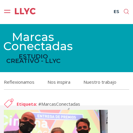
ES
ES
Marcas
Conectadas
ESTUDIO
CREATIVO - LLYC
Reflexionamos
Nos inspira
Nuestro trabajo
Etiqueta:
#MarcasConectadas