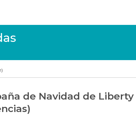
das
e)
aña de Navidad de Liberty
encias)