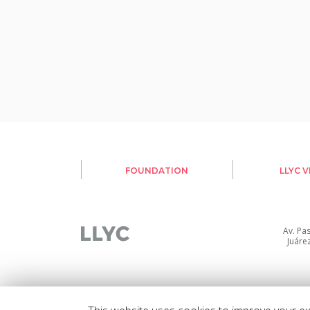
FOUNDATION
LLYC 
Av. Pa
Juáre