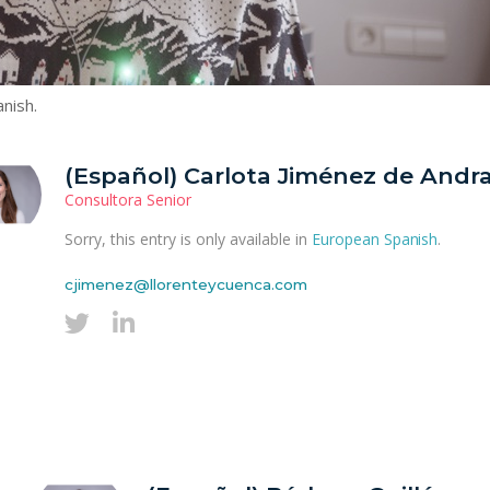
anish
.
(Español) Carlota Jiménez de Andr
Consultora Senior
Sorry, this entry is only available in
European Spanish
.
cjimenez@llorenteycuenca.com