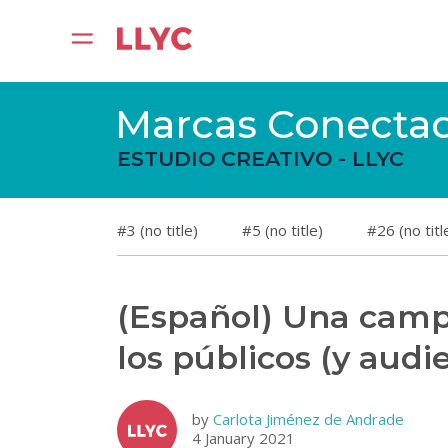
Marcas Conecta
ESTUDIO CREATIVO - LLYC
#3 (no title)
#5 (no title)
#26 (no titl
(Español) Una camp
los públicos (y audi
by
Carlota Jiménez de Andrade
4 January 2021