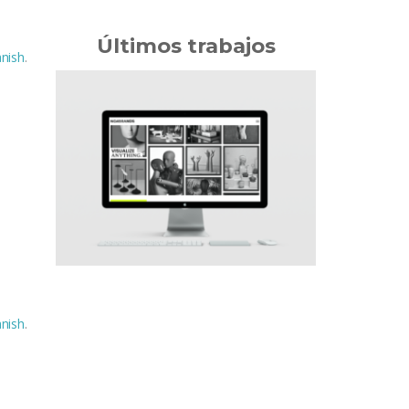
Últimos trabajos
nish
.
nish
.